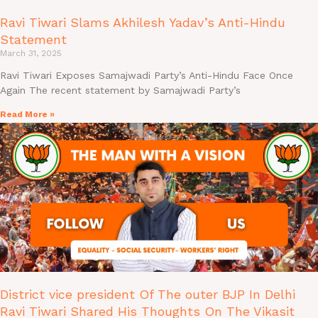
Ravi Tiwari Slams Akhilesh Yadav’s Anti-Hindu
Statement
March 31, 2025
Ravi Tiwari Exposes Samajwadi Party’s Anti-Hindu Face Once
Again The recent statement by Samajwadi Party’s
Read More »
District vice president Of The outer BJP In Delhi
Ravi Tiwari Shared His Thoughts On The Vikasit