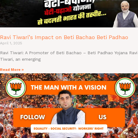
Ravi Tiwari’s Impact on Beti Bachao Beti Padhao
April 1, 2025
Ravi Tiwari: A Promoter of Beti Bachao – Beti Padhao Yojana Ravi
Tiwari, an emerging
Read More »