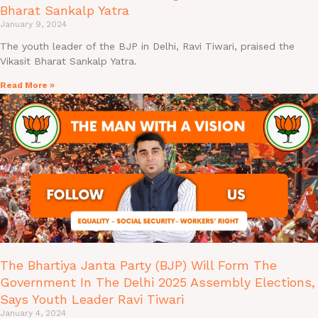
Bharat Sankalp Yatra
January 9, 2024
The youth leader of the BJP in Delhi, Ravi Tiwari, praised the
Vikasit Bharat Sankalp Yatra.
Read More »
The Bhartiya Janta Party (BJP) Will Form The
Government In The Delhi 2025 Assembly Elections,
Says Youth Leader Ravi Tiwari
January 4, 2024