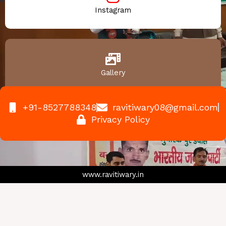
Instagram
Gallery
+91-8527788348
ravitiwary08@gmail.com
Privacy Policy
www.ravitiwary.in