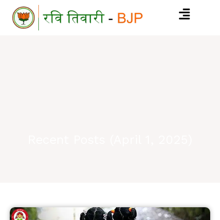
Skip
to
content
Recent Posts (April 1, 2025)