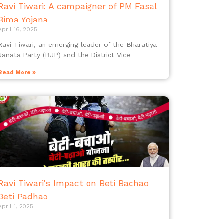
Ravi Tiwari: A campaigner of PM Fasal
Bima Yojana
April 16, 2025
Ravi Tiwari, an emerging leader of the Bharatiya
Janata Party (BJP) and the District Vice
Read More »
Ravi Tiwari’s Impact on Beti Bachao
Beti Padhao
April 1, 2025