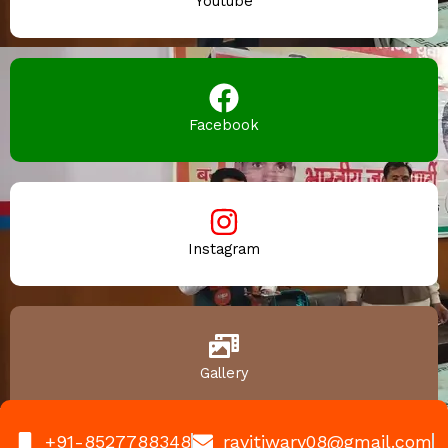
Youtube
Facebook
Instagram
Gallery
+91-8527788348
ravitiwary08@gmail.com